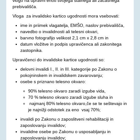
vlogo na upravni enoti svojega stalnega ali začasnega
prebivališča.
Aktualno
Vloga za invalidsko kartico ugodnosti mora vsebovati:
KORONAVIRUS - INFORMACIJE
ime in priimek vlagatelja, EMŠO, naslov prebivališča,
Prispevki
navedbo o invalidnosti ali telesni okvari,
barvno fotografijo velikost 2,1 cm x 2,8 cm in
Financerji
datum vložitve in podpis upravičenca ali zakonitega
Arhiv
zastopnika.
PRAVICE IN UGODNOSTI
Upravičenci do invalidske kartice ugodnosti so:
delovni invalidi I., II. in III. kategorije po Zakonu o
Zakoni in pravilniki
pokojninskem in invalidskem zavarovanju;
Ugodnosti s člansko izkaznico ZDSSS
osebe s priznano telesno okvaro:
Tehnični pripomočki
90% telesno okvaro zaradi izgube vida,
70 % telesno okvaro zaradi izgube sluha in
Mreža spremljevalcev
najmanj 80% telesno okvaro,če se te seštevajo in
Dodatek za pomoč in postrežbo
je najnižji odstotek za eno vsaj 70%;
Parkirna karta za invalide
invalidi po Zakonu o zaposlitveni rehabilitaciji in
zaposlovanju invalidov;
Evropska kartica ugodnosti
invalidne osebe po Zakonu o usposabljanju in
zaposlovanju invalidov;
Vozovnica za železniški promet