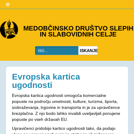
O DRUŠTVU
MEDOBČINSKO DRUŠTVO SLEPIH
IN SLABOVIDNIH CELJE
Predstavitev
Kje smo
ISKANJE
Kontakti
Organi društva
Včlanitev
Evropska kartica
PROGRAMI
ugodnosti
Programi društva
Evropska kartica ugodnosti omogoča komercialne
popuste na področju umetnosti, kulture, turizma, športa,
Ohranjevanje zdravja
izobraževanja, trgovine in transporta in je za upravičence
Bivalna skupnost
brezplačna. Z njo bodo lahko invalidi uveljavljali ponujene
popuste po vseh državah EU.
Osebna asistenca
Upravičenci pridobijo kartico ugodnosti tako, da podajo
AKTIVNOSTI