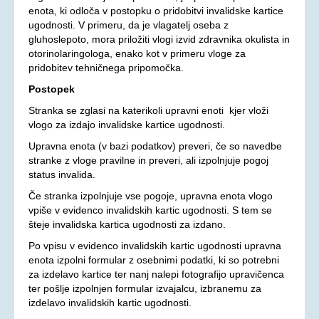
enota, ki odloča v postopku o pridobitvi invalidske kartice
ugodnosti. V primeru, da je vlagatelj oseba z
gluhoslepoto, mora priložiti vlogi izvid zdravnika okulista in
otorinolaringologa, enako kot v primeru vloge za
pridobitev tehničnega pripomočka.
Postopek
Stranka se zglasi na katerikoli upravni enoti kjer vloži
vlogo za izdajo invalidske kartice ugodnosti.
Upravna enota (v bazi podatkov) preveri, če so navedbe
stranke z vloge pravilne in preveri, ali izpolnjuje pogoj
status invalida.
Če stranka izpolnjuje vse pogoje, upravna enota vlogo
vpiše v evidenco invalidskih kartic ugodnosti. S tem se
šteje invalidska kartica ugodnosti za izdano.
Po vpisu v evidenco invalidskih kartic ugodnosti upravna
enota izpolni formular z osebnimi podatki, ki so potrebni
za izdelavo kartice ter nanj nalepi fotografijo upravičenca
ter pošlje izpolnjen formular izvajalcu, izbranemu za
izdelavo invalidskih kartic ugodnosti.