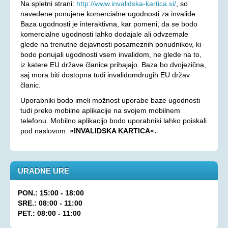
Na spletni strani:
http://www.invalidska-kartica.si/
, so
navedene ponujene komercialne ugodnosti za invalide.
Baza ugodnosti je interaktivna, kar pomeni, da se bodo
komercialne ugodnosti lahko dodajale ali odvzemale
glede na trenutne dejavnosti posameznih ponudnikov, ki
bodo ponujali ugodnosti vsem invalidom, ne glede na to,
iz katere EU države članice prihajajo. Baza bo dvojezična,
saj mora biti dostopna tudi invalidomdrugih EU držav
članic.
Uporabniki bodo imeli možnost uporabe baze ugodnosti
tudi preko mobilne aplikacije na svojem mobilnem
telefonu. Mobilno aplikacijo bodo uporabniki lahko poiskali
pod naslovom:
»INVALIDSKA KARTICA«.
URADNE URE
PON.: 15:00 - 18:00
SRE.: 08:00 - 11:00
PET.: 08:00 - 11:00