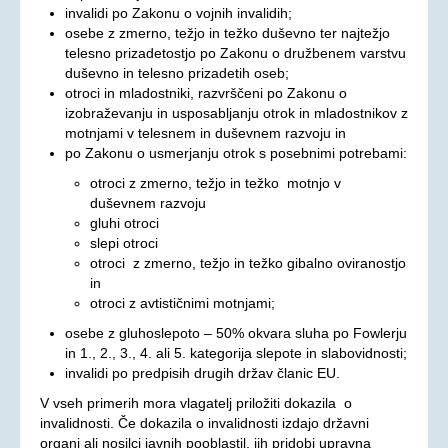
invalidi po Zakonu o vojnih invalidih;
Oprostitev plačila RTV prispevka
osebe z zmerno, težjo in težko duševno ter najtežjo
telesno prizadetostjo po Zakonu o družbenem varstvu
OSEBNA ASISTENCA
duševno in telesno prizadetih oseb;
otroci in mladostniki, razvrščeni po Zakonu o
KONTAKT
izobraževanju in usposabljanju otrok in mladostnikov z
motnjami v telesnem in duševnem razvoju in
po Zakonu o usmerjanju otrok s posebnimi potrebami:
otroci z zmerno, težjo in težko motnjo v
duševnem razvoju
gluhi otroci
slepi otroci
otroci z zmerno, težjo in težko gibalno oviranostjo
in
otroci z avtističnimi motnjami;
osebe z gluhoslepoto – 50% okvara sluha po Fowlerju
in 1., 2., 3., 4. ali 5. kategorija slepote in slabovidnosti;
invalidi po predpisih drugih držav članic EU.
V vseh primerih mora vlagatelj priložiti dokazila o
invalidnosti. Če dokazila o invalidnosti izdajo državni
organi ali nosilci javnih pooblastil, jih pridobi upravna