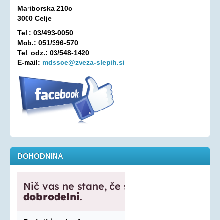
Mariborska 210c
Oprostitev plačila RTV prispevka
3000 Celje
OSEBNA ASISTENCA
Tel.: 03/493-0050
Mob.: 051/396-570
KONTAKT
Tel. odz.: 03/548-1420
E-mail:
mdssce@zveza-slepih.si
DOHODNINA