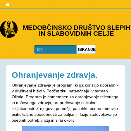
O DRUŠTVU
MEDOBČINSKO DRUŠTVO SLEPIH
IN SLABOVIDNIH CELJE
Predstavitev
Kje smo
ISKANJE
Kontakti
Organi društva
Včlanitev
Ohranjevanje zdravja.
PROGRAMI
Ohranjevanje zdravja je program, ki ga koristijo uporabniki
Programi društva
v društveni hišici v Podčetrtku, natančneje, v termah
Olimia. Program je pomemben za ohranjevanje telesnega
Ohranjevanje zdravja
in duševnega zdravja, preprečevanje socialne
izključenosti. Z njegovo pomočjo pa lahko osebe obnovijo
Bivalna skupnost
psihofizične sposobnosti za boljše in lažje zadovoljevanje
Osebna asistenca
osebnih potreb v ožji in širši okolici.
AKTIVNOSTI