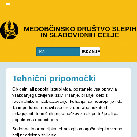
O DRUŠTVU
MEDOBČINSKO DRUŠTVO SLEPIH
IN SLABOVIDNIH CELJE
Predstavitev
Kje smo
ISKANJE
Kontakti
Organi društva
Včlanitev
Tehnični pripomočki
PROGRAMI
Ob delni ali popolni izgubi vida, postanejo vsa opravila
Programi društva
vsakdanjega življenja izziv. Pisanje, branje, delo z
računalnikom, izobraževanje, kuhanje, samourejanje itd.,
Ohranjevanje zdravja
Ta in podobna opravila so brez uporabe nekaterih
prilagojenih tehničnih pripomočkov za slepe težje ali pa
Bivalna skupnost
popolnoma nedostopna.
Osebna asistenca
Sodobna informacijska tehnologij omogoča slepim vedno
AKTIVNOSTI
bolj neodvisno življenje.