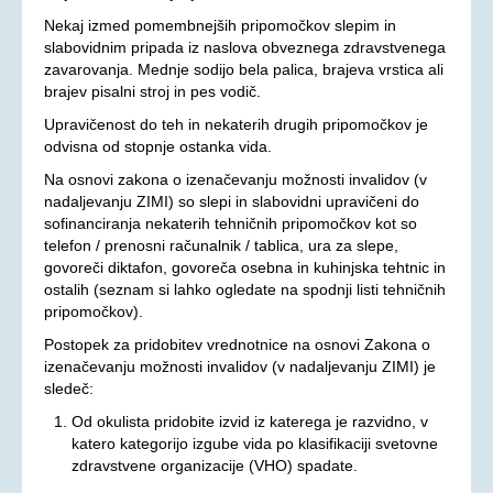
Nekaj izmed pomembnejših pripomočkov slepim in
Aktualno
slabovidnim pripada iz naslova obveznega zdravstvenega
KORONAVIRUS - INFORMACIJE
zavarovanja. Mednje sodijo bela palica, brajeva vrstica ali
brajev pisalni stroj in pes vodič.
Prispevki
Upravičenost do teh in nekaterih drugih pripomočkov je
Financerji
odvisna od stopnje ostanka vida.
Arhiv
Na osnovi zakona o izenačevanju možnosti invalidov (v
nadaljevanju ZIMI) so slepi in slabovidni upravičeni do
PRAVICE IN UGODNOSTI
sofinanciranja nekaterih tehničnih pripomočkov kot so
telefon / prenosni računalnik / tablica, ura za slepe,
Zakoni in pravilniki
govoreči diktafon, govoreča osebna in kuhinjska tehtnic in
Ugodnosti s člansko izkaznico ZDSSS
ostalih (seznam si lahko ogledate na spodnji listi tehničnih
pripomočkov).
Tehnični pripomočki
Postopek za pridobitev vrednotnice na osnovi Zakona o
Mreža spremljevalcev
izenačevanju možnosti invalidov (v nadaljevanju ZIMI) je
Dodatek za pomoč in postrežbo
sledeč:
Parkirna karta za invalide
Od okulista pridobite izvid iz katerega je razvidno, v
katero kategorijo izgube vida po klasifikaciji svetovne
Evropska kartica ugodnosti
zdravstvene organizacije (VHO) spadate.
Vozovnica za železniški promet