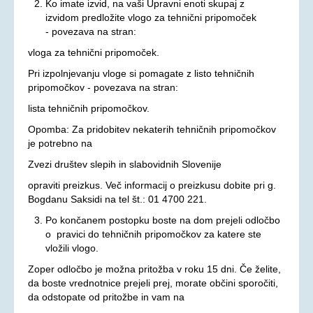
Ko imate izvid, na vaši Upravni enoti skupaj z
izvidom predložite vlogo za tehnični pripomoček
Oprostitev plačila RTV prispevka
- povezava na stran:
OSEBNA ASISTENCA
vloga za tehnični pripomoček.
Pri izpolnjevanju vloge si pomagate z listo tehničnih
KONTAKT
pripomočkov - povezava na stran:
lista tehničnih pripomočkov.
Opomba: Za pridobitev nekaterih tehničnih pripomočkov
je potrebno na
Zvezi društev slepih in slabovidnih Slovenije
opraviti preizkus. Več informacij o preizkusu dobite pri g.
Bogdanu Saksidi na tel št.: 01 4700 221.
Po končanem postopku boste na dom prejeli odločbo
o pravici do tehničnih pripomočkov za katere ste
vložili vlogo.
Zoper odločbo je možna pritožba v roku 15 dni. Če želite,
da boste vrednotnice prejeli prej, morate občini sporočiti,
da odstopate od pritožbe in vam na