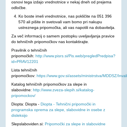
osnovi tega izdajo vrednotnice v nekaj dneh od prejema
odločbe.
Ko boste imeli vrednotnice, nas pokličite na 051 396
570 ali pišite in svetovali vam bomo pri nakupu
ustreznega pripomočka, ali vas napotili na dobavitelja.
Za več informacij o samem postopku uveljavljanja pravice
do tehničnih pripomočkov nas kontaktirajte.
Pravilnik o tehničnih
pripomočkih:
http://www.pisrs.si/Pis.web/pregledPredpisa?
id=PRAV12201
Lista tehničnih
pripomočkov:
https://www.gov.si/assets/ministrstva/MDDSZ/Inval
Katalog tehničnih pripomočkov za slepe in
slabovidne:
http://www.zveza-slepih.si/katalog-
pripomockov/
Diopta: Diopta -
Diopta - Tehnični pripomočki in
programska oprema za slepe, slabovidne in osebe z
disleksijo
Slepslaboviden.si:
Pripomočki za slepe in slabovidne