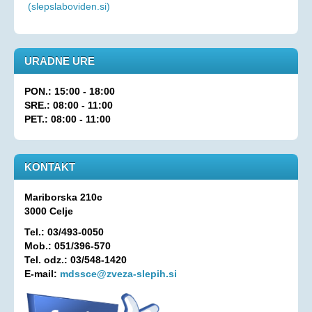
(slepslaboviden.si)
URADNE URE
PON.: 15:00 - 18:00
SRE.: 08:00 - 11:00
PET.: 08:00 - 11:00
KONTAKT
Mariborska 210c
3000 Celje
Tel.: 03/493-0050
Mob.: 051/396-570
Tel. odz.: 03/548-1420
E-mail:
mdssce@zveza-slepih.si