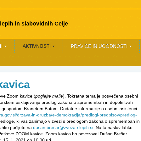
epih in slabovidnih Celje
I
AKTIVNOSTI
PRAVICE IN UGODNOSTI
kavica
kove Zoom kavice (
poglejte maile
). Tokratna tema je posvečena osebni
resorskem usklajevanju predlog zakona o spremembah in dopolnitvah
z gospodom Branetom Butom. Dodatne informacije o osebni asistenci
va.gov.si/drzava-in-druzba/e-demokracija/predlogi-predpisov/predlog-
redloge, ki vas zanimajo v zvezi s predlogom zakona o spremembah in
lahko pošljete na
dusan.bresar@zveza-slepih.si
. Na ta naslov lahko
e Petkove ZOOM kavice. Zoom kavico bo povezoval Dušan Brešar
k, 15. 1. 2021 ob 10.00 uri.