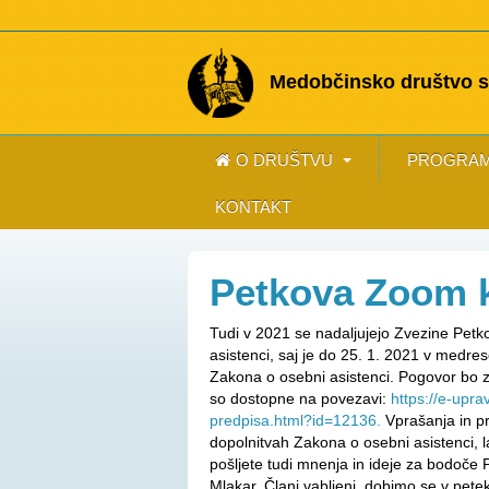
Medobčinsko društvo sl
O DRUŠTVU
PROGRAM
KONTAKT
Petkova Zoom 
Tudi v 2021 se nadaljujejo Zvezine Pet
asistenci, saj je do 25. 1. 2021 v med
Zakona o osebni asistenci. Pogovor bo 
so dostopne na povezavi:
https://e-upra
predpisa.html?id=12136.
Vprašanja in p
dopolnitvah Zakona o osebni asistenci, 
pošljete tudi mnenja in ideje za bodoč
Mlakar. Člani vabljeni, dobimo se v pete