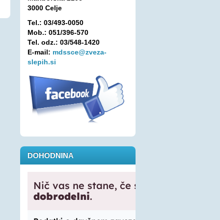
3000 Celje
Tel.: 03/493-0050
Mob.: 051/396-570
Tel. odz.: 03/548-1420
E-mail:
mdssce@zveza-
slepih.si
DOHODNINA