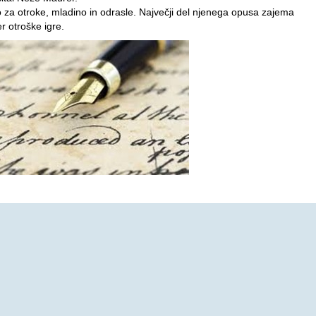
ro za otroke, mladino in odrasle. Največji del njenega opusa zajema
er otroške igre.