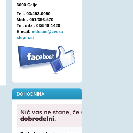
3000 Celje
Tel.: 03/493-0050
Mob.: 051/396-570
Tel. odz.: 03/548-1420
E-mail:
mdssce@zveza-
slepih.si
DOHODNINA