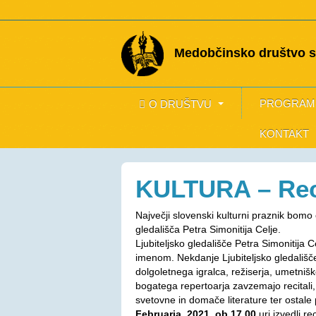
Medobčinsko društvo sl
PROGRAM
O DRUŠTVU
KONTAKT
KULTURA – Rec
Največji slovenski kulturni praznik bomo 
gledališča Petra Simonitija Celje.
Ljubiteljsko gledališče Petra Simonitija 
imenom. Nekdanje Ljubiteljsko gledališče
dolgoletnega igralca, režiserja, umetniš
bogatega repertoarja zavzemajo recitali, 
svetovne in domače literature ter ost
Februarja, 2021, ob 17.00
uri izvedli r