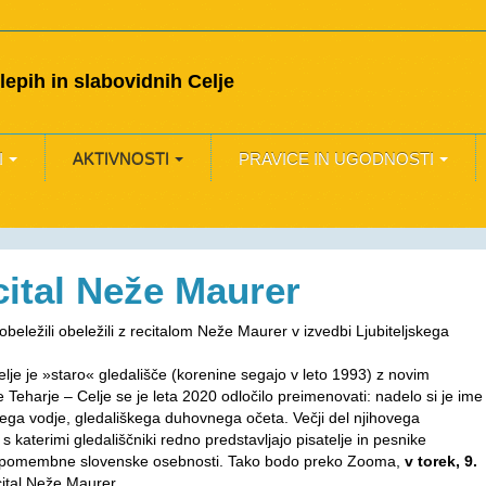
epih in slabovidnih Celje
I
AKTIVNOSTI
PRAVICE IN UGODNOSTI
ital Neže Maurer
obeležili obeležili z recitalom Neže Maurer v izvedbi Ljubiteljskega
Celje je »staro« gledališče (korenine segajo v leto 1993) z novim
 Teharje – Celje se je leta 2020 odločilo preimenovati: nadelo si je ime
kega vodje, gledališkega duhovnega očeta. Večji del njihovega
s katerimi gledališčniki redno predstavljajo pisatelje in pesnike
ale pomembne slovenske osebnosti. Tako bodo preko Zooma,
v torek, 9.
ecital Neže Maurer.