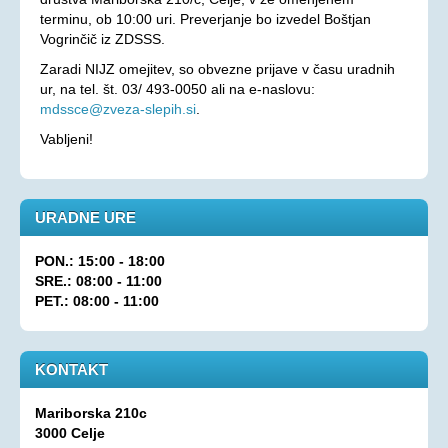
terminu, ob 10:00 uri. Preverjanje bo izvedel Boštjan
Aktualno
Vogrinčič iz ZDSSS.
KORONAVIRUS - INFORMACIJE
Zaradi NIJZ omejitev, so obvezne prijave v času uradnih
ur, na tel. št. 03/ 493-0050 ali na e-naslovu:
Prispevki
mdssce@zveza-slepih.si
.
Financerji
Vabljeni!
Arhiv
PRAVICE IN UGODNOSTI
URADNE URE
Zakoni in pravilniki
Ugodnosti s člansko izkaznico ZDSSS
PON.: 15:00 - 18:00
SRE.: 08:00 - 11:00
Tehnični pripomočki
PET.: 08:00 - 11:00
Mreža spremljevalcev
Dodatek za pomoč in postrežbo
KONTAKT
Parkirna karta za invalide
Evropska kartica ugodnosti
Mariborska 210c
3000 Celje
Vozovnica za železniški promet