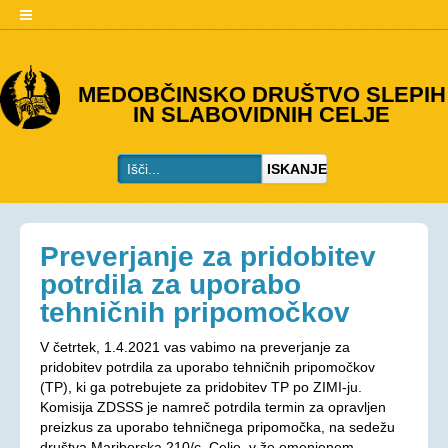
O DRUŠTVU
MEDOBČINSKO DRUŠTVO SLEPIH
IN SLABOVIDNIH CELJE
Predstavitev
Kje smo
ISKANJE
Kontakti
Organi društva
Včlanitev
Preverjanje za pridobitev
PROGRAMI
potrdila za uporabo
tehničnih pripomočkov
Programi društva
Ohranjevanje zdravja
V četrtek, 1.4.2021 vas vabimo na preverjanje za
pridobitev potrdila za uporabo tehničnih pripomočkov
Bivalna skupnost
(TP), ki ga potrebujete za pridobitev TP po ZIMI-ju.
Osebna asistenca
Komisija ZDSSS je namreč potrdila termin za opravljen
preizkus za uporabo tehničnega pripomočka, na sedežu
AKTIVNOSTI
društva Mariborska 210/c, Celje, v že omenjenem