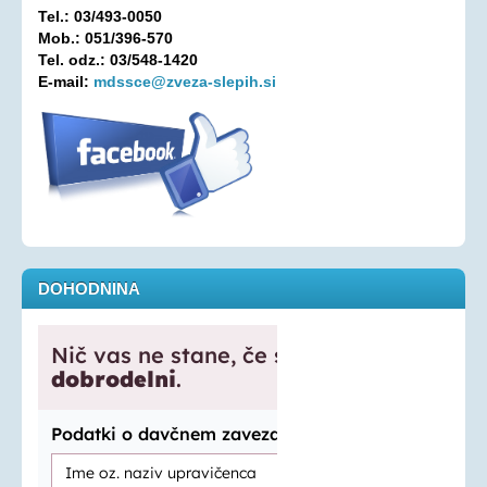
Tel.: 03/493-0050
Oprostitev plačila RTV prispevka
Mob.: 051/396-570
Tel. odz.: 03/548-1420
OSEBNA ASISTENCA
E-mail:
mdssce@zveza-slepih.si
KONTAKT
DOHODNINA