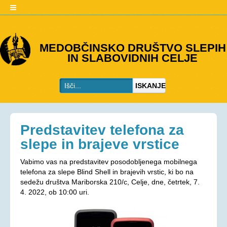
O DRUŠTVU
MEDOBČINSKO DRUŠTVO SLEPIH
IN SLABOVIDNIH CELJE
Predstavitev
Kje smo
ISKANJE
Kontakti
Organi društva
Včlanitev
Predstavitev telefona za
PROGRAMI
slepe in brajeve vrstice
Programi društva
Vabimo vas na predstavitev posodobljenega mobilnega
telefona za slepe Blind Shell in brajevih vrstic, ki bo na
Ohranjevanje zdravja
sedežu društva Mariborska 210/c, Celje, dne, četrtek, 7.
Bivalna skupnost
4. 2022, ob 10:00 uri.
Osebna asistenca
AKTIVNOSTI