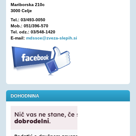
Mariborska 210c
Oprostitev plačila RTV prispevka
3000 Celje
OSEBNA ASISTENCA
Tel.: 03/493-0050
Mob.: 051/396-570
Tel. odz.: 03/548-1420
KONTAKT
E-mail:
mdssce@zveza-slepih.si
DOHODNINA