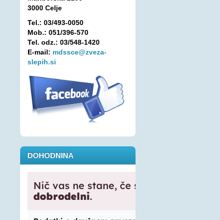
3000 Celje
Tel.: 03/493-0050
Mob.: 051/396-570
Tel. odz.: 03/548-1420
E-mail:
mdssce@zveza-
slepih.si
DOHODNINA