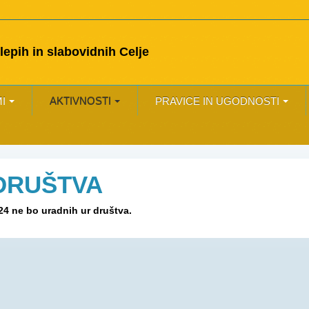
epih in slabovidnih Celje
I
AKTIVNOSTI
PRAVICE IN UGODNOSTI
DRUŠTVA
24 ne bo uradnih ur društva.