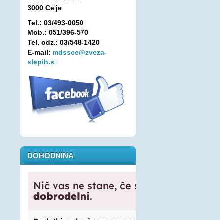
3000 Celje
Tel.: 03/493-0050
Mob.: 051/396-570
Tel. odz.: 03/548-1420
E-mail:
mdssce@zveza-
slepih.si
DOHODNINA