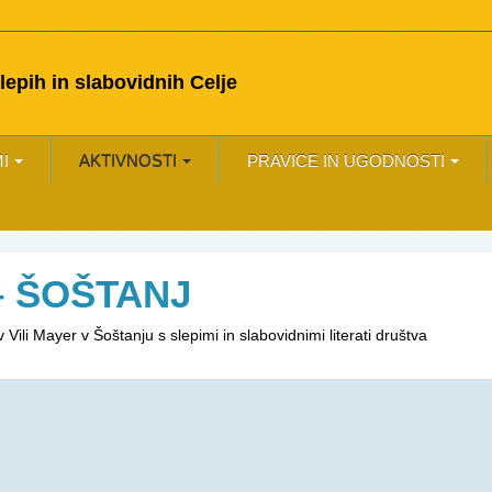
epih in slabovidnih Celje
I
AKTIVNOSTI
PRAVICE IN UGODNOSTI
– ŠOŠTANJ
 Vili Mayer v Šoštanju s slepimi in slabovidnimi literati društva