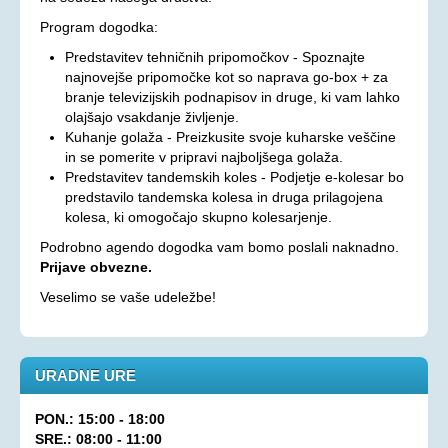
Program dogodka:
Aktualno
Predstavitev tehničnih pripomočkov - Spoznajte
KORONAVIRUS - INFORMACIJE
najnovejše pripomočke kot so naprava go-box + za
Prispevki
branje televizijskih podnapisov in druge, ki vam lahko
olajšajo vsakdanje življenje.
Financerji
Kuhanje golaža - Preizkusite svoje kuharske veščine
Arhiv
in se pomerite v pripravi najboljšega golaža.
Predstavitev tandemskih koles - Podjetje e-kolesar bo
PRAVICE IN UGODNOSTI
predstavilo tandemska kolesa in druga prilagojena
kolesa, ki omogočajo skupno kolesarjenje.
Zakoni in pravilniki
Podrobno agendo dogodka vam bomo poslali naknadno.
Ugodnosti s člansko izkaznico ZDSSS
Prijave obvezne.
Tehnični pripomočki
Veselimo se vaše udeležbe!
Mreža spremljevalcev
Dodatek za pomoč in postrežbo
URADNE URE
Parkirna karta za invalide
Evropska kartica ugodnosti
PON.: 15:00 - 18:00
SRE.: 08:00 - 11:00
Vozovnica za železniški promet