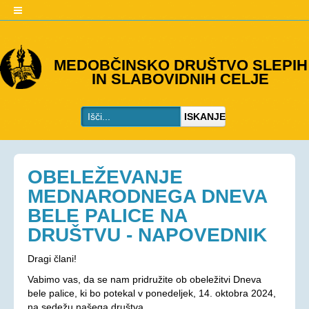
O DRUŠTVU
MEDOBČINSKO DRUŠTVO SLEPIH
IN SLABOVIDNIH CELJE
Predstavitev
Kje smo
ISKANJE
Kontakti
Organi društva
Včlanitev
OBELEŽEVANJE
PROGRAMI
MEDNARODNEGA DNEVA
BELE PALICE NA
Programi društva
DRUŠTVU - NAPOVEDNIK
Ohranjevanje zdravja
Bivalna skupnost
Dragi člani!
Osebna asistenca
Vabimo vas, da se nam pridružite ob obeležitvi Dneva
bele palice, ki bo potekal v ponedeljek, 14. oktobra 2024,
AKTIVNOSTI
na sedežu našega društva.