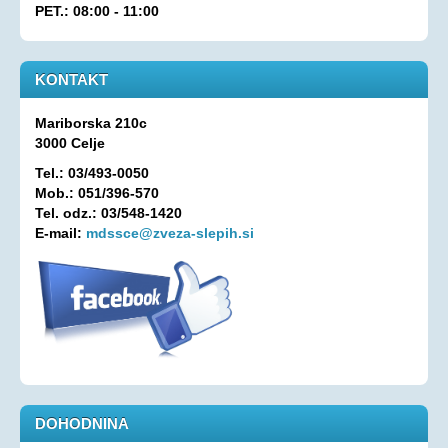
PET.: 08:00 - 11:00
Oprostitev plačila RTV prispevka
OSEBNA ASISTENCA
KONTAKT
KONTAKT
Mariborska 210c
3000 Celje
Tel.: 03/493-0050
Mob.: 051/396-570
Tel. odz.: 03/548-1420
E-mail:
mdssce@zveza-slepih.si
DOHODNINA