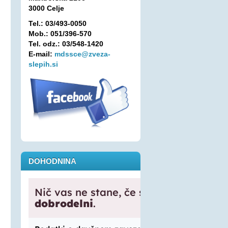
3000 Celje
Tel.: 03/493-0050
Mob.: 051/396-570
Tel. odz.: 03/548-1420
E-mail:
mdssce@zveza-
slepih.si
DOHODNINA