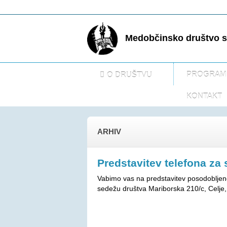
Medobčinsko društvo sl
PROGRAM
O DRUŠTVU
KONTAKT
ARHIV
Predstavitev telefona za 
Vabimo vas na predstavitev posodobljeneg
sedežu društva Mariborska 210/c, Celje, 