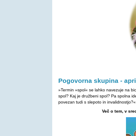
Pogovorna skupina - apri
»Termin »spol« se lahko navezuje na biolo
spol? Kaj je družbeni spol? Pa spolna ide
povezan tudi s slepoto in invalidnostjo?«
Več o tem, v sre