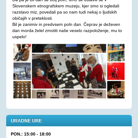
Slovenskem etnografskem muzeju, kjer smo si ogledali
Aktualno
razstavo miz, povedali pa so nam tudi nekaj o ljudskih
običajih v preteklosti.
KORONAVIRUS - INFORMACIJE
Bil je zanimiv in predvsem poln dan. Čeprav je deževen
Prispevki
dan morda želel zmotiti naše veselo razpoloženje, mu to
uspelo!
Financerji
Arhiv
PRAVICE IN UGODNOSTI
Zakoni in pravilniki
Ugodnosti s člansko izkaznico ZDSSS
Tehnični pripomočki
Mreža spremljevalcev
Dodatek za pomoč in postrežbo
Parkirna karta za invalide
URADNE URE
Evropska kartica ugodnosti
PON.: 15:00 - 18:00
Vozovnica za železniški promet