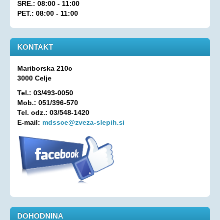
SRE.: 08:00 - 11:00
Oprostitev plačila RTV prispevka
PET.: 08:00 - 11:00
OSEBNA ASISTENCA
KONTAKT
KONTAKT
Mariborska 210c
3000 Celje
Tel.: 03/493-0050
Mob.: 051/396-570
Tel. odz.: 03/548-1420
E-mail:
mdssce@zveza-slepih.si
DOHODNINA