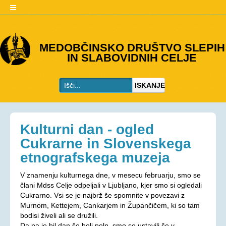
O DRUŠTVU
MEDOBČINSKO DRUŠTVO SLEPIH
IN SLABOVIDNIH CELJE
Predstavitev
Kje smo
ISKANJE
Kontakti
Organi društva
Včlanitev
Kulturni dan - ogled
PROGRAMI
Cukrarne in Slovenskega
etnografskega muzeja
Programi društva
Ohranjevanje zdravja
V znamenju kulturnega dne, v mesecu februarju, smo se
člani Mdss Celje odpeljali v Ljubljano, kjer smo si ogledali
Bivalna skupnost
Cukrarno. Vsi se je najbrž še spomnite v povezavi z
Osebna asistenca
Murnom, Kettejem, Cankarjem in Župančičem, ki so tam
bodisi živeli ali se družili.
AKTIVNOSTI
Da pa je bil dan še bolj poln, smo se ustavili še v