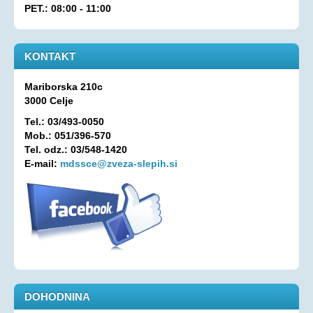
PET.: 08:00 - 11:00
Oprostitev plačila RTV prispevka
OSEBNA ASISTENCA
KONTAKT
KONTAKT
Mariborska 210c
3000 Celje
Tel.: 03/493-0050
Mob.: 051/396-570
Tel. odz.: 03/548-1420
E-mail:
mdssce@zveza-slepih.si
DOHODNINA