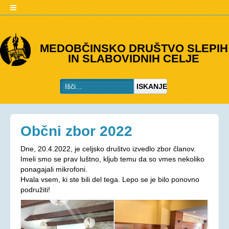
O DRUŠTVU
MEDOBČINSKO DRUŠTVO SLEPIH
IN SLABOVIDNIH CELJE
Predstavitev
Kje smo
ISKANJE
Kontakti
Organi društva
Včlanitev
Občni zbor 2022
PROGRAMI
Dne, 20.4.2022, je celjsko društvo izvedlo zbor članov.
Programi društva
Imeli smo se prav luštno, kljub temu da so vmes nekoliko
ponagajali mikrofoni.
Ohranjevanje zdravja
Hvala vsem, ki ste bili del tega. Lepo se je bilo ponovno
podružiti!
Bivalna skupnost
Osebna asistenca
AKTIVNOSTI