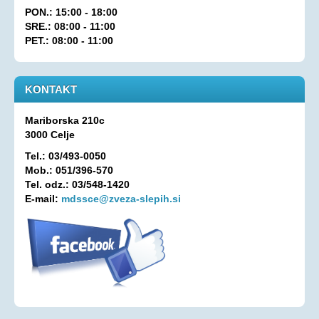
PON.: 15:00 - 18:00
Oprostitev plačila RTV prispevka
SRE.: 08:00 - 11:00
PET.: 08:00 - 11:00
OSEBNA ASISTENCA
KONTAKT
KONTAKT
Mariborska 210c
3000 Celje
Tel.: 03/493-0050
Mob.: 051/396-570
Tel. odz.: 03/548-1420
E-mail:
mdssce@zveza-slepih.si