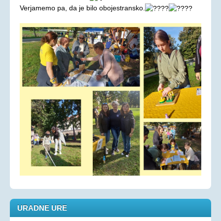
Verjamemo pa, da je bilo obojestransko.
Aktualno
KORONAVIRUS - INFORMACIJE
Prispevki
Financerji
Arhiv
PRAVICE IN UGODNOSTI
Zakoni in pravilniki
Ugodnosti s člansko izkaznico ZDSSS
Tehnični pripomočki
Mreža spremljevalcev
Dodatek za pomoč in postrežbo
Parkirna karta za invalide
Evropska kartica ugodnosti
URADNE URE
Vozovnica za železniški promet