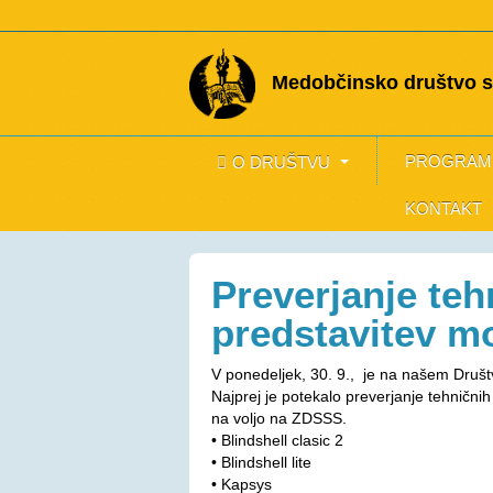
Medobčinsko društvo sl
PROGRAM
O DRUŠTVU
KONTAKT
Preverjanje te
predstavitev mo
V ponedeljek, 30. 9., je na našem Društ
Najprej je potekalo preverjanje tehničnih
na voljo na ZDSSS.
• Blindshell clasic 2
• Blindshell lite
• Kapsys