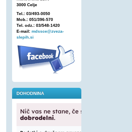
3000 Celje
Tel.: 03/493-0050
Mob.: 051/396-570
Tel. odz.: 03/548-1420
E-mail:
mdssce@zveza-
slepih.si
DOHODNINA