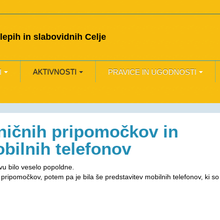
epih in slabovidnih Celje
I
AKTIVNOSTI
PRAVICE IN UGODNOSTI
hničnih pripomočkov in
bilnih telefonov
vu bilo veselo popoldne.
 pripomočkov, potem pa je bila še predstavitev mobilnih telefonov, ki so