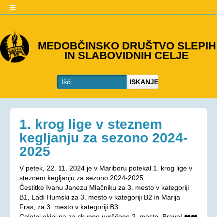
O DRUŠTVU
MEDOBČINSKO DRUŠTVO SLEPIH
IN SLABOVIDNIH CELJE
Predstavitev
Kje smo
ISKANJE
Kontakti
Organi društva
Včlanitev
1. krog lige v steznem
PROGRAMI
kegljanju za sezono 2024-
2025
Programi društva
Ohranjevanje zdravja
V petek, 22. 11. 2024 je v Mariboru potekal 1. krog lige v
steznem kegljanju za sezono 2024-2025.
Bivalna skupnost
Čestitke Ivanu Janezu Mlačniku za 3. mesto v kategoriji
Osebna asistenca
B1, Ladi Humski za 3. mesto v kategoriji B2 in Marija
Fras, za 3. mesto v kategoriji B3.
AKTIVNOSTI
Celotni ekipi pa za skupno uvrščeno 2. mesto. Bravo! ❤️❤️