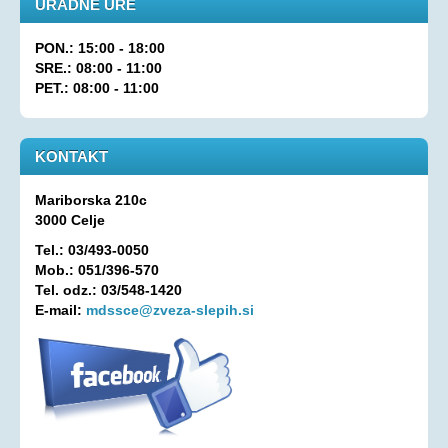
URADNE URE
Oprostitev plačila RTV prispevka
PON.: 15:00 - 18:00
OSEBNA ASISTENCA
SRE.: 08:00 - 11:00
PET.: 08:00 - 11:00
KONTAKT
KONTAKT
Mariborska 210c
3000 Celje
Tel.: 03/493-0050
Mob.: 051/396-570
Tel. odz.: 03/548-1420
E-mail:
mdssce@zveza-slepih.si