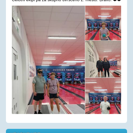
Aktualno
KORONAVIRUS - INFORMACIJE
Prispevki
Financerji
Arhiv
PRAVICE IN UGODNOSTI
Zakoni in pravilniki
Ugodnosti s člansko izkaznico ZDSSS
Tehnični pripomočki
Mreža spremljevalcev
Dodatek za pomoč in postrežbo
Parkirna karta za invalide
Evropska kartica ugodnosti
Vozovnica za železniški promet