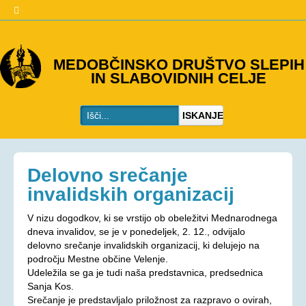
O DRUŠTVU
MEDOBČINSKO DRUŠTVO SLEPIH
IN SLABOVIDNIH CELJE
Predstavitev
Kje smo
ISKANJE
Kontakti
Organi društva
Včlanitev
Delovno srečanje
PROGRAMI
invalidskih organizacij
Programi društva
V nizu dogodkov, ki se vrstijo ob obeležitvi Mednarodnega
dneva invalidov, se je v ponedeljek, 2. 12., odvijalo
Ohranjevanje zdravja
delovno srečanje invalidskih organizacij, ki delujejo na
Bivalna skupnost
področju Mestne občine Velenje.
Udeležila se ga je tudi naša predstavnica, predsednica
Osebna asistenca
Sanja Kos.
Srečanje je predstavljalo priložnost za razpravo o ovirah,
AKTIVNOSTI