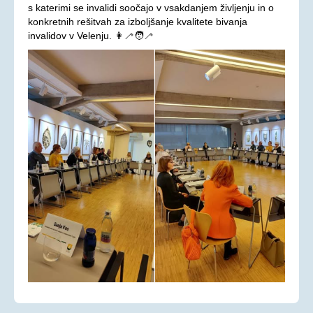
s katerimi se invalidi soočajo v vsakdanjem življenju in o
Aktualno
konkretnih rešitvah za izboljšanje kvalitete bivanja
invalidov v Velenju. 👩‍🦯🧑‍🦯
KORONAVIRUS - INFORMACIJE
Prispevki
Financerji
Arhiv
PRAVICE IN UGODNOSTI
Zakoni in pravilniki
Ugodnosti s člansko izkaznico ZDSSS
Tehnični pripomočki
Mreža spremljevalcev
Dodatek za pomoč in postrežbo
Parkirna karta za invalide
Evropska kartica ugodnosti
Vozovnica za železniški promet