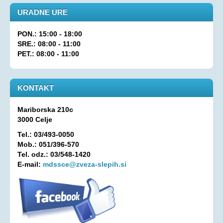
URADNE URE
Oprostitev plačila RTV prispevka
OSEBNA ASISTENCA
PON.: 15:00 - 18:00
SRE.: 08:00 - 11:00
KONTAKT
PET.: 08:00 - 11:00
KONTAKT
Mariborska 210c
3000 Celje
Tel.: 03/493-0050
Mob.: 051/396-570
Tel. odz.: 03/548-1420
E-mail:
mdssce@zveza-slepih.si