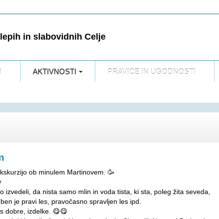
epih in slabovidnih Celje
I
AKTIVNOSTI
PRAVICE IN UGODNOSTI
m
ekskurzijo ob minulem Martinovem. 🥳

 izvedeli, da nista samo mlin in voda tista, ki sta, poleg žita seveda,
je pravi les, pravočasno spravljen les ipd.
es dobre, izdelke. 😋😋