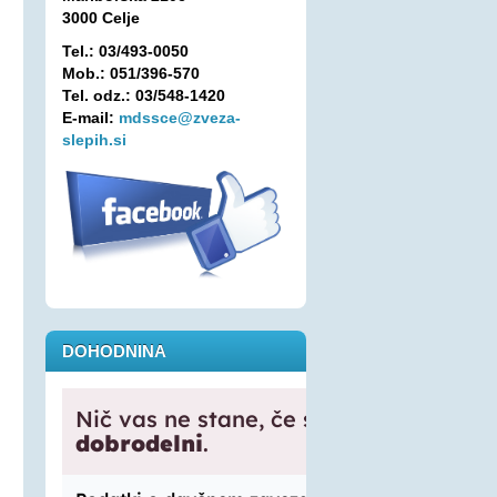
3000 Celje
Tel.: 03/493-0050
Mob.: 051/396-570
Tel. odz.: 03/548-1420
E-mail:
mdssce@zveza-
slepih.si
DOHODNINA