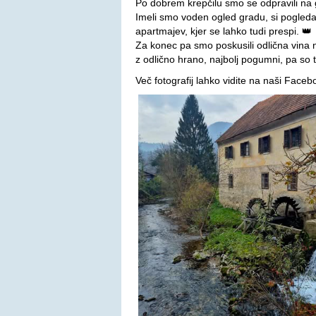
Po dobrem krepčilu smo se odpravili na g
Imeli smo voden ogled gradu, si pogleda
apartmajev, kjer se lahko tudi prespi. 👑
Za konec pa smo poskusili odlična vina n
z odlično hrano, najbolj pogumni, pa so t
Več fotografij lahko vidite na naši Faceb