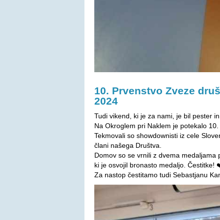
10. Prvenstvo Zveze društ
2024
Tudi vikend, ki je za nami, je bil pester i
Na Okroglem pri Naklem je potekalo 10. 
Tekmovali so showdownisti iz cele Sloven
člani našega Društva.
Domov so se vrnili z dvema medaljama po
ki je osvojil bronasto medaljo. Čestitke! 
Za nastop čestitamo tudi Sebastjanu K