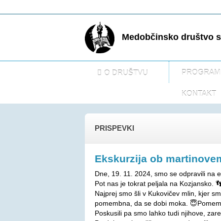
Medobčinsko društvo sl
PROGRAM
O DRUŠTVU
KONTAKT
PRISPEVKI
Ekskurzija ob martinove
Dne, 19. 11. 2024, smo se odpravili na 
Pot nas je tokrat peljala na Kozjansko. 
Najprej smo šli v Kukovičev mlin, kjer smo
pomembna, da se dobi moka. 😇Pomemben 
Poskusili pa smo lahko tudi njihove, zar