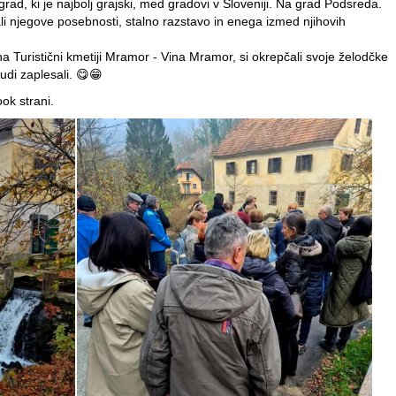
rad, ki je najbolj grajski, med gradovi v Sloveniji. Na grad Podsreda.
li njegove posebnosti, stalno razstavo in enega izmed njihovih
a Turistični kmetiji Mramor - Vina Mramor, si okrepčali svoje želodčke
udi zaplesali. 😋😁
ook strani.