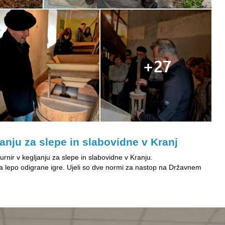
anju za slepe in slabovidne v Kranj
urnir v kegljanju za slepe in slabovidne v Kranju.
 lepo odigrane igre. Ujeli so dve normi za nastop na Državnem