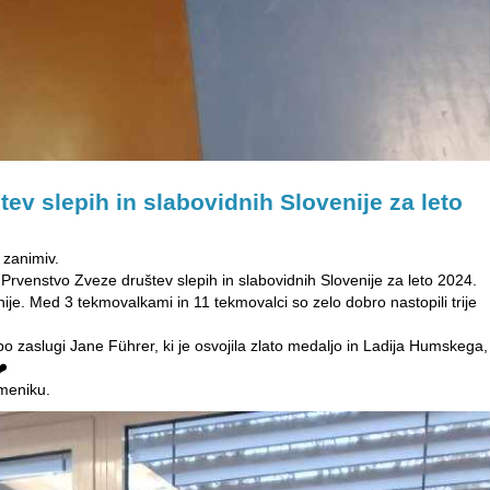
ev slepih in slabovidnih Slovenije za leto
n zanimiv.
Prvenstvo Zveze društev slepih in slabovidnih Slovenije za leto 2024.
ije. Med 3 tekmovalkami in 11 tekmovalci so zelo dobro nastopili trije
 zaslugi Jane Führer, ki je osvojila zlato medaljo in Ladija Humskega,
❤️
ameniku.