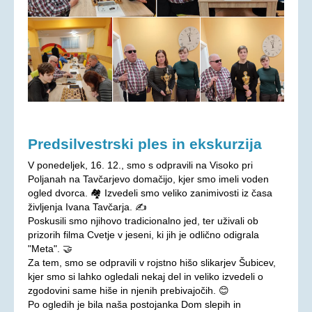
Predsilvestrski ples in ekskurzija
V ponedeljek, 16. 12., smo s odpravili na Visoko pri
Poljanah na Tavčarjevo domačijo, kjer smo imeli voden
ogled dvorca. 🏘 Izvedeli smo veliko zanimivosti iz časa
življenja Ivana Tavčarja. ✍️
Poskusili smo njihovo tradicionalno jed, ter uživali ob
prizorih filma Cvetje v jeseni, ki jih je odlično odigrala
"Meta". 🤝
Za tem, smo se odpravili v rojstno hišo slikarjev Šubicev,
kjer smo si lahko ogledali nekaj del in veliko izvedeli o
zgodovini same hiše in njenih prebivajočih. 😊
Po ogledih je bila naša postojanka Dom slepih in