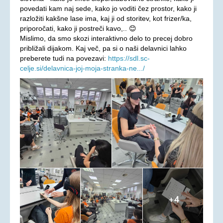
povedati kam naj sede, kako jo voditi čez prostor, kako ji
Aktualno
razložiti kakšne lase ima, kaj ji od storitev, kot frizer/ka,
priporočati, kako ji postreči kavo,.. 😊
KORONAVIRUS - INFORMACIJE
Mislimo, da smo skozi interaktivno delo to precej dobro
Prispevki
približali dijakom. Kaj več, pa si o naši delavnici lahko
preberete tudi na povezavi:
https://sdl.sc-
Financerji
celje.si/delavnica-joj-moja-stranka-ne.../
Arhiv
PRAVICE IN UGODNOSTI
Zakoni in pravilniki
Ugodnosti s člansko izkaznico ZDSSS
Tehnični pripomočki
Mreža spremljevalcev
Dodatek za pomoč in postrežbo
Parkirna karta za invalide
Evropska kartica ugodnosti
Vozovnica za železniški promet