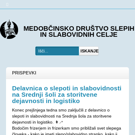
O DRUŠTVU
MEDOBČINSKO DRUŠTVO SLEPIH
IN SLABOVIDNIH CELJE
Predstavitev
Kje smo
ISKANJE
Kontakti
Organi društva
Včlanitev
PRISPEVKI
PROGRAMI
Delavnica o slepoti in slabovidnosti
na Srednji šoli za storitvene
Programi društva
dejavnosti in logistiko
Ohranjevanje zdravja
Konec prejšnjega tedna smo zaključili z delavnico o
Bivalna skupnost
slepoti in slabovidnosti na Srednja šola za storitvene
Osebna asistenca
dejavnosti in logistiko. 👩‍🦯
Bodočim frizerjem in frizerkam smo približali svet slepega
AKTIVNOSTI
človeka - kako je imeti slepo/slabovidno stranko, kako ji