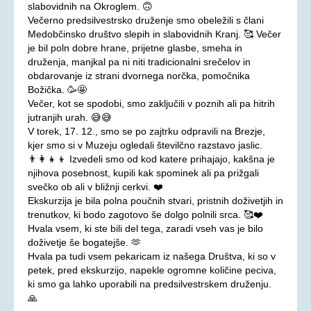
slabovidnih na Okroglem. 🙃
Večerno predsilvestrsko druženje smo obeležili s člani
Medobčinsko društvo slepih in slabovidnih Kranj. 🥰 Večer
je bil poln dobre hrane, prijetne glasbe, smeha in
druženja, manjkal pa ni niti tradicionalni srečelov in
obdarovanje iz strani dvornega norčka, pomočnika
Božička. 🥳🤩
Večer, kot se spodobi, smo zaključili v poznih ali pa hitrih
jutranjih urah. 😅😅
V torek, 17. 12., smo se po zajtrku odpravili na Brezje,
kjer smo si v Muzeju ogledali številčno razstavo jaslic.
👨‍👩‍👧‍👦 Izvedeli smo od kod katere prihajajo, kakšna je
njihova posebnost, kupili kak spominek ali pa prižgali
svečko ob ali v bližnji cerkvi. ❤️
Ekskurzija je bila polna poučnih stvari, pristnih doživetjih in
trenutkov, ki bodo zagotovo še dolgo polnili srca. 🥰❤️
Hvala vsem, ki ste bili del tega, zaradi vseh vas je bilo
doživetje še bogatejše. 🫶
Hvala pa tudi vsem pekaricam iz našega Društva, ki so v
petek, pred ekskurzijo, napekle ogromne količine peciva,
ki smo ga lahko uporabili na predsilvestrskem druženju.
🙏