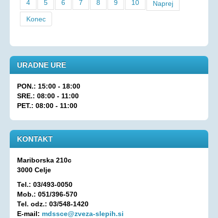
4
5
6
7
8
9
10
Naprej
Konec
URADNE URE
PON.: 15:00 - 18:00
SRE.: 08:00 - 11:00
PET.: 08:00 - 11:00
KONTAKT
Mariborska 210c
3000 Celje
Tel.: 03/493-0050
Mob.: 051/396-570
Tel. odz.: 03/548-1420
E-mail:
mdssce@zveza-slepih.si