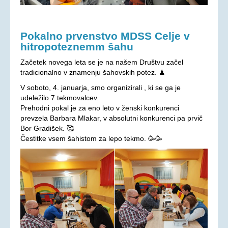
Oprostitev plačila RTV prispevka
OSEBNA ASISTENCA
Pokalno prvenstvo MDSS Celje v
hitropoteznemm šahu
KONTAKT
Začetek novega leta se je na našem Društvu začel
tradicionalno v znamenju šahovskih potez. ♟
V soboto, 4. januarja, smo organizirali , ki se ga je
udeležilo 7 tekmovalcev.
Prehodni pokal je za eno leto v ženski konkurenci
prevzela Barbara Mlakar, v absolutni konkurenci pa prvič
Bor Gradišek. 🥰
Čestitke vsem šahistom za lepo tekmo. 🥳🥳